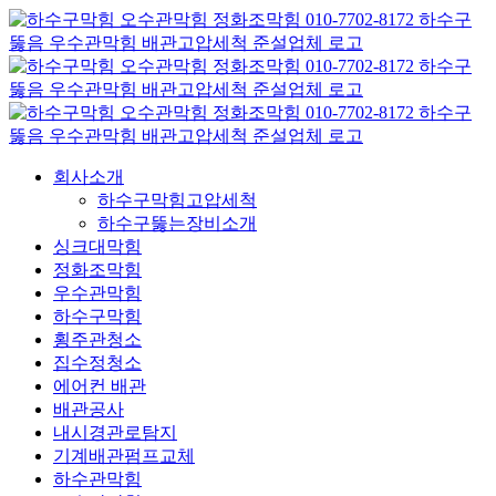
콘
텐
츠
로
건
너
뛰
회사소개
기
하수구막힘고압세척
하수구뚫는장비소개
싱크대막힘
정화조막힘
우수관막힘
하수구막힘
횡주관청소
집수정청소
에어컨 배관
배관공사
내시경관로탐지
기계배관펌프교체
하수관막힘