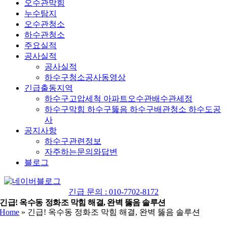
오수관막힘
누수탐지
오수관청소
하수관청소
주요실적
공사실적
공사실적
하수구청소공사동영상
긴급출동지역
하수구고압세척 아파트오수관배수관세정
하수구막힘 하수구뚫음 하수구배관청소 하수도공
사
공지사항
하수구관련정보
자주하는문의와답변
블로그
YouTube
네
이
긴급 문의 : 010-7702-8172
버
긴급! 옥수동 정화조 막힘 해결, 완벽 뚫음 솔루션
Home
»
긴급! 옥수동 정화조 막힘 해결, 완벽 뚫음 솔루션
블
로