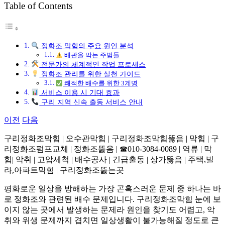
Table of Contents
그
정화조 막힘의 주요 원인 분석
배관을 막는 주범들
전문가의 체계적인 작업 프로세스
정화조 관리를 위한 실천 가이드
쾌적한 배수를 위한 3계명
서비스 이용 시 기대 효과
구리 지역 신속 출동 서비스 안내
이전
다음
구리정화조막힘 | 오수관막힘 | 구리정화조막힘뚫음 | 막힘 | 구
리정화조펌프교체 | 정화조뚫음 | ☎010-3084-0089 | 역류 | 막
힘| 악취 | 고압세척 | 배수공사 | 긴급출동 | 상가뚫음 | 주택,빌
라,아파트막힘 | 구리정화조뚫는곳
평화로운 일상을 방해하는 가장 곤혹스러운 문제 중 하나는 바
로 정화조와 관련된 배수 문제입니다. 구리정화조막힘 눈에 보
이지 않는 곳에서 발생하는 문제라 원인을 찾기도 어렵고, 악
취와 위생 문제까지 겹치면 일상생활이 불가능해질 정도로 큰