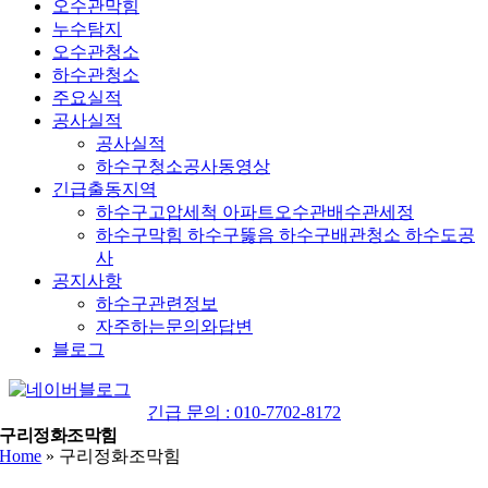
오수관막힘
누수탐지
오수관청소
하수관청소
주요실적
공사실적
공사실적
하수구청소공사동영상
긴급출동지역
하수구고압세척 아파트오수관배수관세정
하수구막힘 하수구뚫음 하수구배관청소 하수도공
사
공지사항
하수구관련정보
자주하는문의와답변
블로그
YouTube
네
이
긴급 문의 : 010-7702-8172
버
구리정화조막힘
Home
»
구리정화조막힘
블
로