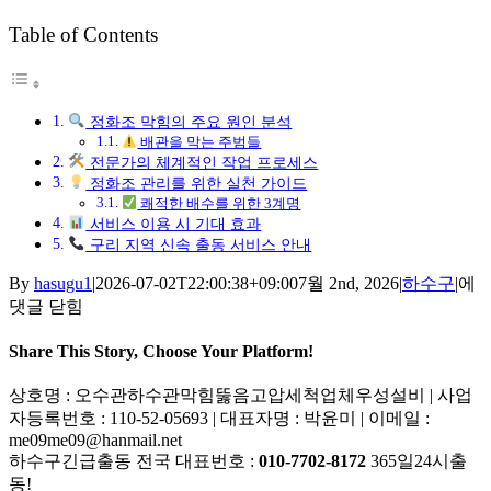
Table of Contents
정화조 막힘의 주요 원인 분석
배관을 막는 주범들
전문가의 체계적인 작업 프로세스
정화조 관리를 위한 실천 가이드
쾌적한 배수를 위한 3계명
서비스 이용 시 기대 효과
구리 지역 신속 출동 서비스 안내
구
By
hasugu1
|
2026-07-02T22:00:38+09:00
7월 2nd, 2026
|
하수구
|
에
리
댓글 닫힘
정
화
Share This Story, Choose Your Platform!
조
Facebook
X
Reddit
LinkedIn
Tumblr
Pinterest
Vk
이
상호명 : 오수관하수관막힘뚫음고압세척업체우성설비 | 사업
막
메
자등록번호 : 110-52-05693 | 대표자명 : 박윤미 | 이메일 :
힘
일
me09me09@hanmail.net
하수구긴급출동 전국 대표번호 :
010-7702-8172
365일24시출
동!