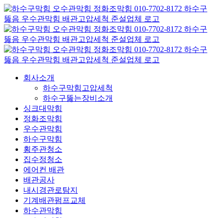
콘
텐
츠
로
건
너
뛰
회사소개
기
하수구막힘고압세척
하수구뚫는장비소개
싱크대막힘
정화조막힘
우수관막힘
하수구막힘
횡주관청소
집수정청소
에어컨 배관
배관공사
내시경관로탐지
기계배관펌프교체
하수관막힘