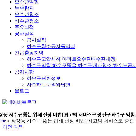
오수관막힘
누수탐지
오수관청소
하수관청소
주요실적
공사실적
공사실적
하수구청소공사동영상
긴급출동지역
하수구고압세척 아파트오수관배수관세정
하수구막힘 하수구뚫음 하수구배관청소 하수도공
공지사항
하수구관련정보
자주하는문의와답변
블로그
네
YouTube
이
버
장동 하수구 뚫는 업체 선정 비법! 최고의 서비스로 광진구 하수구 막힘
ome
»
광장동 하수구 뚫는 업체 선정 비법! 최고의 서비스로 광진
블
이전
다음
로
그