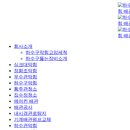
콘
텐
츠
로
건
너
뛰
회사소개
기
하수구막힘고압세척
하수구뚫는장비소개
싱크대막힘
정화조막힘
우수관막힘
하수구막힘
횡주관청소
집수정청소
에어컨 배관
배관공사
내시경관로탐지
기계배관펌프교체
하수관막힘